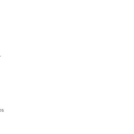
r
os
e